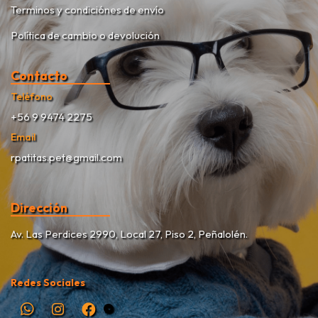
Terminos y condiciónes de envío
Política de cambio o devolución
Contacto
Teléfono
+56 9 9474 2275
Email
rpatitas.pet@gmail.com
Dirección
Av. Las Perdices 2990, Local 27, Piso 2, Peñalolén.
Redes Sociales