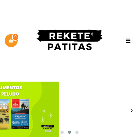
0
‹
›