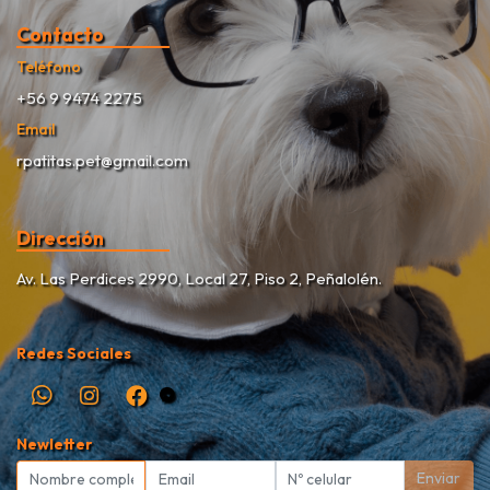
Contacto
Teléfono
+56 9 9474 2275
Email
rpatitas.pet@gmail.com
Dirección
Av. Las Perdices 2990, Local 27, Piso 2, Peñalolén.
Redes Sociales
Newletter
Enviar