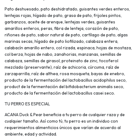
Pato deshuesado, pato deshidratado, guisantes verdes enteros,
lentejas rojas, hígado de pato, grasa de pato, frijoles pintos,
garbanzos, aceite de arenque, lentejas verdes, guisantes
amarillos enteros, peras, fibra de lenteja, corazón de pato,
riñones de pato, sabor natural de pato, cartílago de pato, algas
marinas secas, hígado de pato liofilizado, calabaza entera,
calabacín amarillo entero, col rizada, espinaca, hojas de mostaza,
col berza, hojas de nabo, zanahorias, manzanas, semillas de
calabaza, semillas de girasol, proteinato de zinc, tocoferol
mezclado (preservante), raíz de achicoria, cúrcuma, raíz de
zarzaparrilla, raíz de althea, rosa mosqueta, bayas de enebro,
producto de la fermentación del lactobacillus acidophilus seco,
product de la fermentación del bifidobacterium animalis seco,
producto de la fermentación del lactobacillus casei seco.
TU PERRO ES ESPECIAL
ACANA Duck & Pear beneficia a tu perro de cualquier raza y de
cualquier tamaño. Así como tú, tu perro es un individuo con
requerimientos alimenticios únicos que varían de acuerdo al
ambiente, edad y actividad.