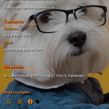
Política de cambio o devolución
Contacto
Teléfono
+56 9 9474 2275
Email
rpatitas.pet@gmail.com
Dirección
Av. Las Perdices 2990, Local 27, Piso 2, Peñalolén.
Redes Sociales