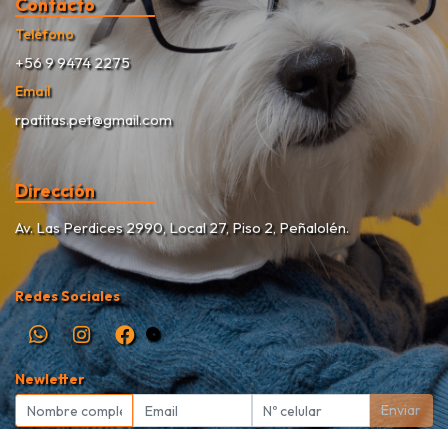
Contacto
Teléfono
+56 9 9474 2275
Email
rpatitas.pet@gmail.com
Dirección
Av. Las Perdices 2990, Local 27, Piso 2, Peñalolén.
Redes Sociales
Newletter
Enviar