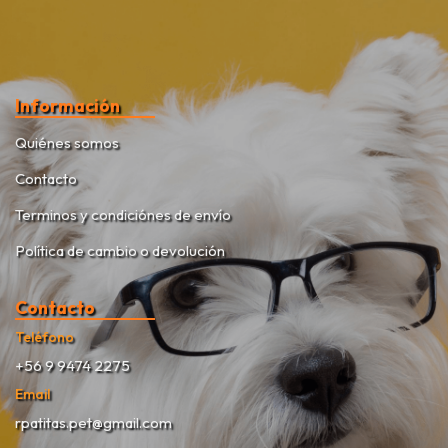
Información
Quiénes somos
Contacto
Terminos y condiciónes de envío
Política de cambio o devolución
Contacto
Teléfono
+56 9 9474 2275
Email
rpatitas.pet@gmail.com