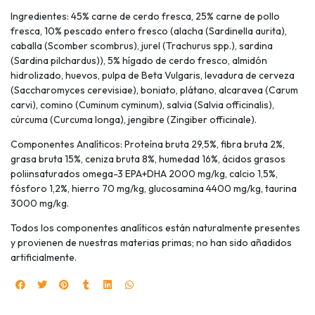
Ingredientes: 45% carne de cerdo fresca, 25% carne de pollo
fresca, 10% pescado entero fresco (alacha (Sardinella aurita),
caballa (Scomber scombrus), jurel (Trachurus spp.), sardina
(Sardina pilchardus)), 5% hígado de cerdo fresco, almidón
hidrolizado, huevos, pulpa de Beta Vulgaris, levadura de cerveza
(Saccharomyces cerevisiae), boniato, plátano, alcaravea (Carum
carvi), comino (Cuminum cyminum), salvia (Salvia officinalis),
cúrcuma (Curcuma longa), jengibre (Zingiber officinale).
Componentes Analíticos: Proteína bruta 29,5%, fibra bruta 2%,
grasa bruta 15%, ceniza bruta 8%, humedad 16%, ácidos grasos
poliinsaturados omega-3 EPA+DHA 2000 mg/kg, calcio 1,5%,
fósforo 1,2%, hierro 70 mg/kg, glucosamina 4400 mg/kg, taurina
3000 mg/kg.
Todos los componentes analíticos están naturalmente presentes
y provienen de nuestras materias primas; no han sido añadidos
artificialmente.