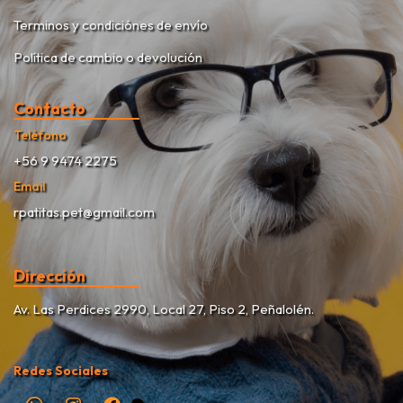
Terminos y condiciónes de envío
Política de cambio o devolución
Contacto
Teléfono
+56 9 9474 2275
Email
rpatitas.pet@gmail.com
Dirección
Av. Las Perdices 2990, Local 27, Piso 2, Peñalolén.
Redes Sociales