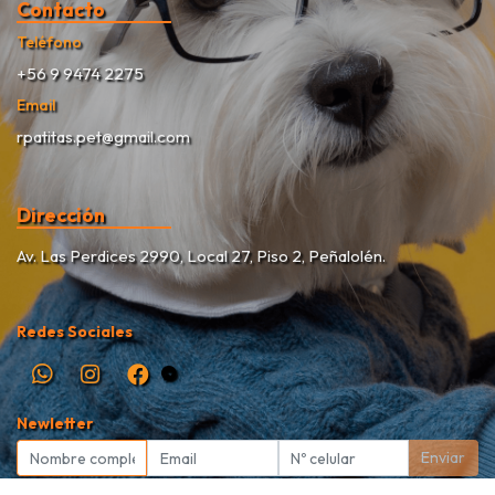
Contacto
Teléfono
+56 9 9474 2275
Email
rpatitas.pet@gmail.com
Dirección
Av. Las Perdices 2990, Local 27, Piso 2, Peñalolén.
Redes Sociales
Newletter
Enviar