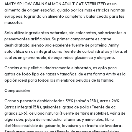
AMITY SP LOW GRAIN SALMON ADULT CAT STERILIZED es un
alimento de origen español, guiado por las mas estrictas normas
europeas, logrando un alimento completo y balanceado para las
mascotas.
Solo utiliza ingredientes naturales, sin colorantes, saborizantes o
preservantes artificiales. Su primer componente es carne
deshidratada, siendo una excelente fuente de proteína. Amity
solo utiliza arroz integral como fuente de carbohidratos y fibra, el
cual es un grano noble, de bajo índice glucémico y alergeno.
Gracias a su pellet cuidadosamente elaborado, es apto para
gatos de todo tipo de razas y tamaños, de esta forma Amity es la
opción ideal para todos los miembros peludos de la familia.
Composición:
Carne y pescado deshidratados 39% (salmón 15%), arroz 24%
(arroz integral 15%), guisantes, grasa de pollo (Fuente de ac.
grasos Ω-6), celulosa natural (Fuente de fibra insoluble), vaína de
algarroba, pulpa de remolacha, vitaminas y minerales, fibra
dietética insoluble de guisante, levadura y extracto de levadura-
Saccharomyces cerevisiae (Fuente de mananooligosacáridos –