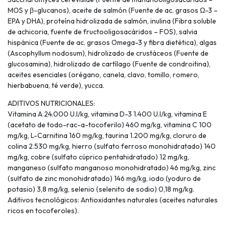
MOS y β-glucanos), aceite de salmón (Fuente de ac. grasos Ω-3 –
EPA y DHA), proteína hidrolizada de salmón, inulina (Fibra soluble
de achicoria, fuente de fructooligosacáridos – FOS), salvia
hispánica (Fuente de ac. grasos Omega-3 y fibra dietética), algas
(Ascophyllum nodosum), hidrolizado de crustáceos (Fuente de
glucosamina), hidrolizado de cartílago (Fuente de condroitina),
aceites esenciales (orégano, canela, clavo, tomillo, romero,
hierbabuena, té verde), yucca.
ADITIVOS NUTRICIONALES:
Vitamina A 24.000 U.I/kg, vitamina D-3 1.400 U.I/kg, vitamina E
(acetato de todo-rac-a-tocoferilo) 460 mg/kg, vitamina C 100
mg/kg, L-Carnitina 160 mg/kg, taurina 1.200 mg/kg, cloruro de
colina 2.530 mg/kg, hierro (sulfato ferroso monohidratado) 140
mg/kg, cobre (sulfato cúprico pentahidratado) 12 mg/kg,
manganeso (sulfato manganoso monohidratado) 46 mg/kg, zinc
(sulfato de zinc monohidratado) 146 mg/kg, iodo (yoduro de
potasio) 3,8 mg/kg, selenio (selenito de sodio) 0,18 mg/kg.
Aditivos tecnológicos: Antioxidantes naturales (aceites naturales
ricos en tocoferoles).