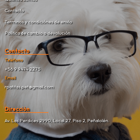
Contacto
Terminos y condiciónes de envío
Política de cambio o devolución
Contacto
Teléfono
+56 9 9474 2275
Email
rpatitas.pet@gmail.com
Dirección
Av. Las Perdices 2990, Local 27, Piso 2, Peñalolén.