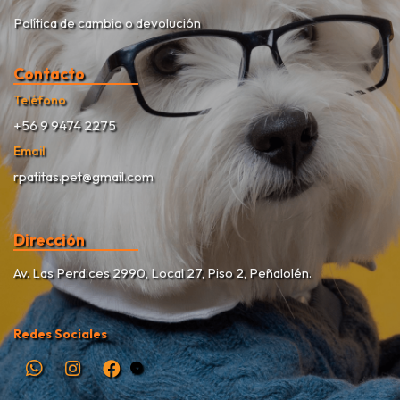
Política de cambio o devolución
Contacto
Teléfono
+56 9 9474 2275
Email
rpatitas.pet@gmail.com
Dirección
Av. Las Perdices 2990, Local 27, Piso 2, Peñalolén.
Redes Sociales