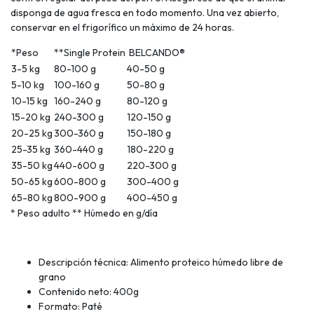
disponga de agua fresca en todo momento. Una vez abierto,
conservar en el frigorífico un máximo de 24 horas.
*Peso
**Single Protein
BELCANDO®
3-5 kg
80-100 g
40-50 g
5-10 kg
100-160 g
50-80 g
10-15 kg
160-240 g
80-120 g
15-20 kg
240-300 g
120-150 g
20-25 kg
300-360 g
150-180 g
25-35 kg
360-440 g
180-220 g
35-50 kg
440-600 g
220-300 g
50-65 kg
600-800 g
300-400 g
65-80 kg
800-900 g
400-450 g
* Peso adulto ** Húmedo en g/día
Descripción técnica: Alimento proteico húmedo libre de
grano
Contenido neto: 400g
Formato: Paté