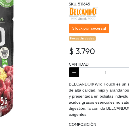
SKU: 511645
Stock por sucursal
Pocas Unidades.
$ 3.790
CANTIDAD
BELCANDO® Wild Pouch es un al
de alta calidad, mijo y arándano
y presentada en bolsitas individu
ácidos grasos esenciales no satu
digestión, la comida BELCANDO® 
exigentes.
COMPOSICIÓN