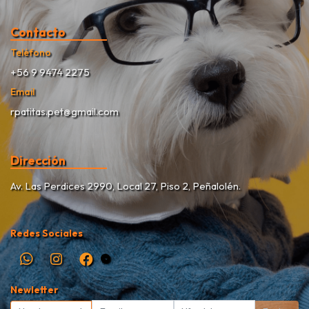
Contacto
Teléfono
+56 9 9474 2275
Email
rpatitas.pet@gmail.com
Dirección
Av. Las Perdices 2990, Local 27, Piso 2, Peñalolén.
Redes Sociales
Newletter