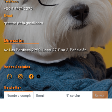
Teléfono
+56 9 9474 2275
Email
rpatitas.pet@gmail.com
Dirección
Av. Las Perdices 2990, Local 27, Piso 2, Peñalolén.
Redes Sociales
Newletter
Enviar