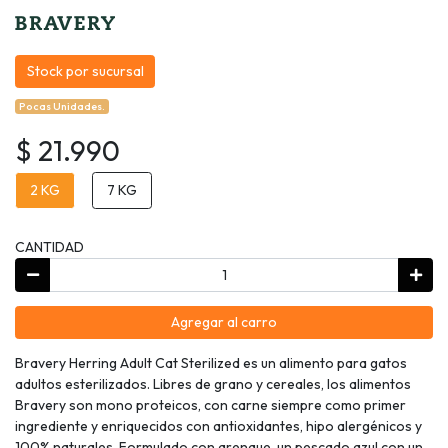
Stock por sucursal
Pocas Unidades.
$ 21.990
2 KG
7 KG
CANTIDAD
Agregar al carro
Bravery Herring Adult Cat Sterilized es un alimento para gatos
adultos esterilizados. Libres de grano y cereales, los alimentos
Bravery son mono proteicos, con carne siempre como primer
ingrediente y enriquecidos con antioxidantes, hipo alergénicos y
100% naturales. Formulado con arenque, un pescado azul con un