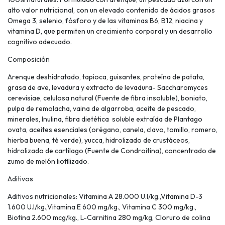
alto valor nutricional, con un elevado contenido de ácidos grasos
Omega 3, selenio, fósforo y de las vitaminas B6, B12, niacina y
vitamina D, que permiten un crecimiento corporal y un desarrollo
cognitivo adecuado.
Composición
Arenque deshidratado, tapioca, guisantes, proteína de patata,
grasa de ave, levadura y extracto de levadura- Saccharomyces
cerevisiae, celulosa natural (Fuente de fibra insoluble), boniato,
pulpa de remolacha, vaina de algarroba, aceite de pescado,
minerales, Inulina, fibra dietética soluble extraída de Plantago
ovata, aceites esenciales (orégano, canela, clavo, tomillo, romero,
hierba buena, té verde), yucca, hidrolizado de crustáceos,
hidrolizado de cartílago (Fuente de Condroitina), concentrado de
zumo de melón liofilizado.
Aditivos
Aditivos nutricionales: Vitamina A 28.000 U.I/kg.,Vitamina D-3
1.600 U.I/kg.,Vitamina E 600 mg/kg., Vitamina C 300 mg/kg.,
Biotina 2.600 mcg/kg., L-Carnitina 280 mg/kg, Cloruro de colina