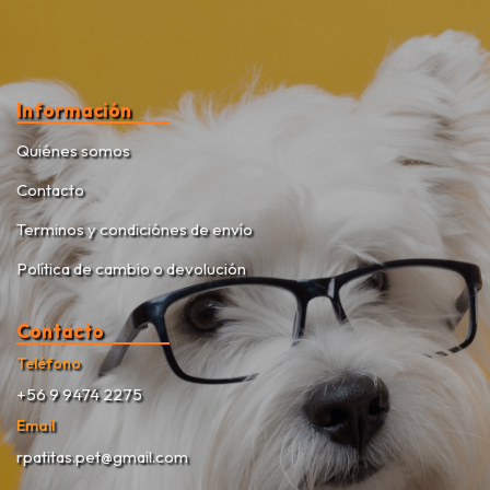
Información
Quiénes somos
Contacto
Terminos y condiciónes de envío
Política de cambio o devolución
Contacto
Teléfono
+56 9 9474 2275
Email
rpatitas.pet@gmail.com