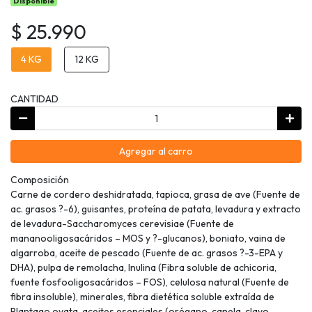
Disponible
$ 25.990
4 KG
12 KG
CANTIDAD
Agregar al carro
Composición
Carne de cordero deshidratada, tapioca, grasa de ave (Fuente de
ac. grasos ?-6), guisantes, proteína de patata, levadura y extracto
de levadura-Saccharomyces cerevisiae (Fuente de
mananooligosacáridos – MOS y ?-glucanos), boniato, vaina de
algarroba, aceite de pescado (Fuente de ac. grasos ?-3-EPA y
DHA), pulpa de remolacha, Inulina (Fibra soluble de achicoria,
fuente fosfooligosacáridos – FOS), celulosa natural (Fuente de
fibra insoluble), minerales, fibra dietética soluble extraída de
Plantago ovata, aceites esenciales (orégano, canela, clavo,