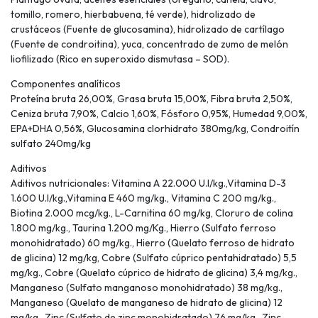
tomillo, romero, hierbabuena, té verde), hidrolizado de
crustáceos (Fuente de glucosamina), hidrolizado de cartílago
(Fuente de condroitina), yuca, concentrado de zumo de melón
liofilizado (Rico en superoxido dismutasa – SOD).
Componentes analíticos
Proteína bruta 26,00%, Grasa bruta 15,00%, Fibra bruta 2,50%,
Ceniza bruta 7,90%, Calcio 1,60%, Fósforo 0,95%, Humedad 9,00%,
EPA+DHA 0,56%, Glucosamina clorhidrato 380mg/kg, Condroitín
sulfato 240mg/kg
Aditivos
Aditivos nutricionales: Vitamina A 22.000 U.I/kg.,Vitamina D-3
1.600 U.I/kg.,Vitamina E 460 mg/kg., Vitamina C 200 mg/kg.,
Biotina 2.000 mcg/kg., L-Carnitina 60 mg/kg, Cloruro de colina
1.800 mg/kg., Taurina 1.200 mg/Kg., Hierro (Sulfato ferroso
monohidratado) 60 mg/kg., Hierro (Quelato ferroso de hidrato
de glicina) 12 mg/kg, Cobre (Sulfato cúprico pentahidratado) 5,5
mg/kg., Cobre (Quelato cúprico de hidrato de glicina) 3,4 mg/kg.,
Manganeso (Sulfato manganoso monohidratado) 38 mg/kg.,
Manganeso (Quelato de manganeso de hidrato de glicina) 12
mg/kg., Zinc (Sulfato de zinc monohidratado) 76 mg/kg., Zinc