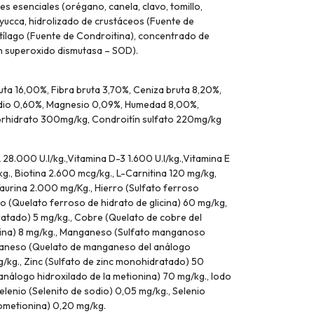
es esenciales (orégano, canela, clavo, tomillo,
 yucca, hidrolizado de crustáceos (Fuente de
tílago (Fuente de Condroitina), concentrado de
en superoxido dismutasa – SOD).
ta 16,00%, Fibra bruta 3,70%, Ceniza bruta 8,20%,
odio 0,60%, Magnesio 0,09%, Humedad 8,00%,
rhidrato 300mg/kg, Condroitín sulfato 220mg/kg
A 28.000 U.I/kg.,Vitamina D-3 1.600 U.I/kg.,Vitamina E
., Biotina 2.600 mcg/kg., L-Carnitina 120 mg/kg,
Taurina 2.000 mg/Kg., Hierro (Sulfato ferroso
 (Quelato ferroso de hidrato de glicina) 60 mg/kg,
ratado) 5 mg/kg., Cobre (Quelato de cobre del
nina) 8 mg/kg., Manganeso (Sulfato manganoso
ganeso (Quelato de manganeso del análogo
g/kg., Zinc (Sulfato de zinc monohidratado) 50
 análogo hidroxilado de la metionina) 70 mg/kg., Iodo
elenio (Selenito de sodio) 0,05 mg/kg., Selenio
nometionina) 0,20 mg/kg.