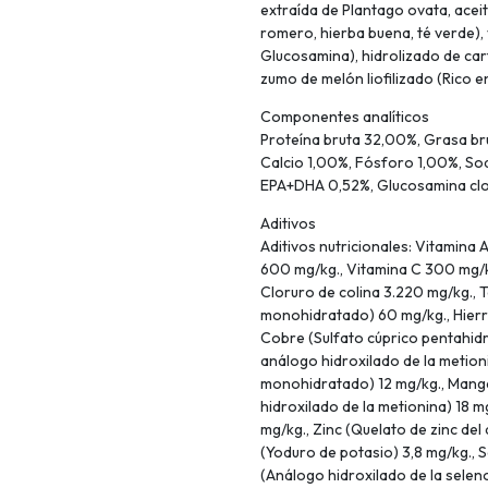
extraída de Plantago ovata, aceit
romero, hierba buena, té verde),
Glucosamina), hidrolizado de car
zumo de melón liofilizado (Rico 
Componentes analíticos
Proteína bruta 32,00%, Grasa bru
Calcio 1,00%, Fósforo 1,00%, S
EPA+DHA 0,52%, Glucosamina clo
Aditivos
Aditivos nutricionales: Vitamina 
600 mg/kg., Vitamina C 300 mg/kg
Cloruro de colina 3.220 mg/kg., 
monohidratado) 60 mg/kg., Hierro
Cobre (Sulfato cúprico pentahid
análogo hidroxilado de la metio
monohidratado) 12 mg/kg., Man
hidroxilado de la metionina) 18 m
mg/kg., Zinc (Quelato de zinc del
(Yoduro de potasio) 3,8 mg/kg., S
(Análogo hidroxilado de la sele