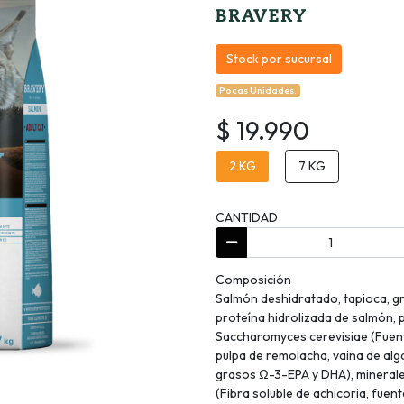
Stock por sucursal
Pocas Unidades.
$ 19.990
2 KG
7 KG
CANTIDAD
Composición
Salmón deshidratado, tapioca, gr
proteína hidrolizada de salmón, 
Saccharomyces cerevisiae (Fuen
pulpa de remolacha, vaina de alg
grasos Ω-3-EPA y DHA), minerales,
(Fibra soluble de achicoria, fuen