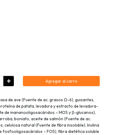
Agregar al carro
asa de ave (Fuente de ac. grasos Ω-6), guisantes,
proteína de patata, levadura y extracto de levadura-
te de mananooligosacáridos – MOS y β-glucanos),
arroba, boniato, aceite de salmón (Fuente de ac.
 celulosa natural (Fuente de fibra insoluble), Inulina
te fosfooligosacáridos – FOS), fibra dietética soluble