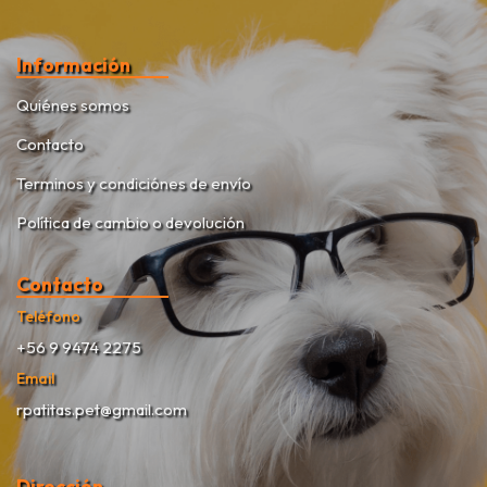
Información
Quiénes somos
Contacto
Terminos y condiciónes de envío
Política de cambio o devolución
Contacto
Teléfono
+56 9 9474 2275
Email
rpatitas.pet@gmail.com
Dirección