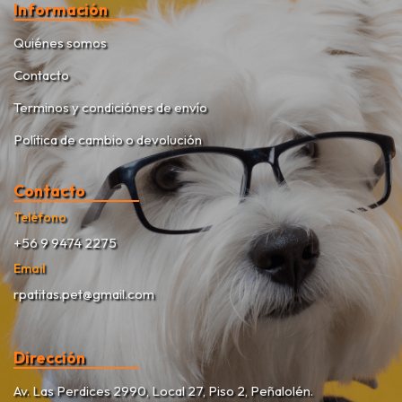
Información
Quiénes somos
Contacto
Terminos y condiciónes de envío
Política de cambio o devolución
Contacto
Teléfono
+56 9 9474 2275
Email
rpatitas.pet@gmail.com
Dirección
Av. Las Perdices 2990, Local 27, Piso 2, Peñalolén.