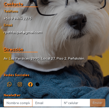
Contacto
Teléfono
+56 9 9474 2275
Email
rpatitas.pet@gmail.com
Dirección
Av. Las Perdices 2990, Local 27, Piso 2, Peñalolén.
Redes Sociales
Newletter
Enviar