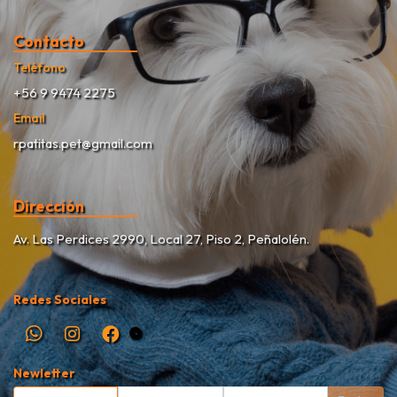
Contacto
Teléfono
+56 9 9474 2275
Email
rpatitas.pet@gmail.com
Dirección
Av. Las Perdices 2990, Local 27, Piso 2, Peñalolén.
Redes Sociales
Newletter