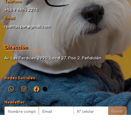
Teléfono
+56 9 9474 2275
Email
rpatitas.pet@gmail.com
Dirección
Av. Las Perdices 2990, Local 27, Piso 2, Peñalolén.
Redes Sociales
Newletter
Enviar