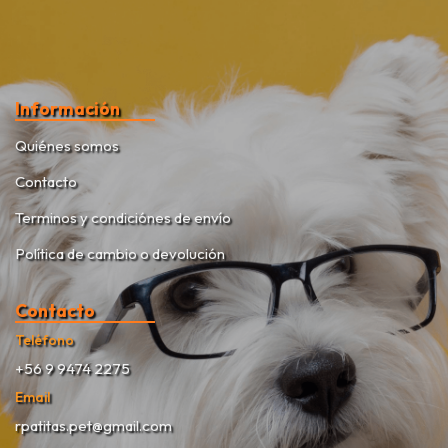
Información
Quiénes somos
Contacto
Terminos y condiciónes de envío
Política de cambio o devolución
Contacto
Teléfono
+56 9 9474 2275
Email
rpatitas.pet@gmail.com