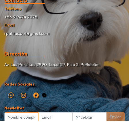
Contacto
Teléfono
+56 9 9474 2275
Email
rpatitas.pet@gmail.com
Dirección
Av. Las Perdices 2990, Local 27, Piso 2, Peñalolén.
Redes Sociales
Newletter
Enviar