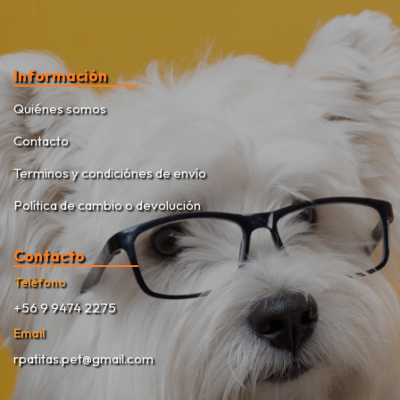
Información
Quiénes somos
Contacto
Terminos y condiciónes de envío
Política de cambio o devolución
Contacto
Teléfono
+56 9 9474 2275
Email
rpatitas.pet@gmail.com