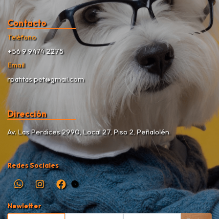
Contacto
Teléfono
+56 9 9474 2275
Email
rpatitas.pet@gmail.com
Dirección
Av. Las Perdices 2990, Local 27, Piso 2, Peñalolén.
Redes Sociales
Newletter