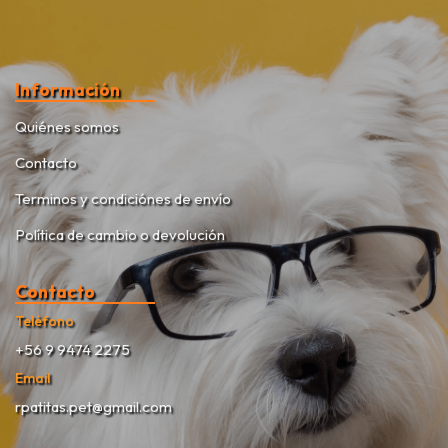
Información
Quiénes somos
Contacto
Terminos y condiciónes de envío
Política de cambio o devolución
Contacto
Teléfono
+56 9 9474 2275
Email
rpatitas.pet@gmail.com