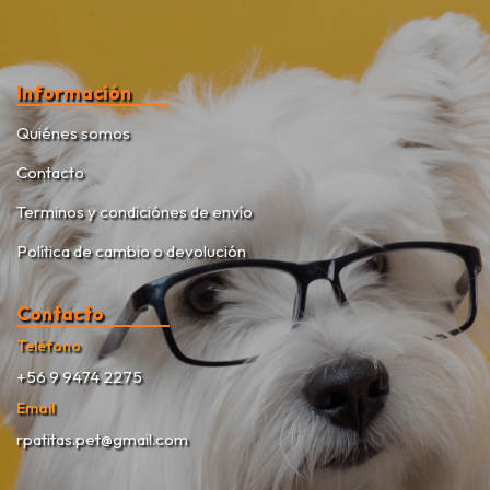
Información
Quiénes somos
Contacto
Terminos y condiciónes de envío
Política de cambio o devolución
Contacto
Teléfono
+56 9 9474 2275
Email
rpatitas.pet@gmail.com