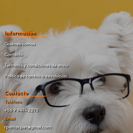
Información
Quiénes somos
Contacto
Terminos y condiciónes de envío
Política de cambio o devolución
Contacto
Teléfono
+56 9 9474 2275
Email
rpatitas.pet@gmail.com