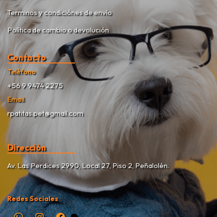
Terminos y condiciónes de envío
Política de cambio o devolución
Contacto
Teléfono
+56 9 9474 2275
Email
rpatitas.pet@gmail.com
Dirección
Av. Las Perdices 2990, Local 27, Piso 2, Peñalolén.
Redes Sociales