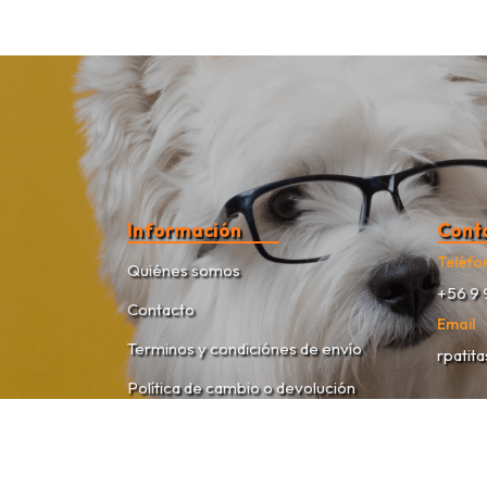
Información
Cont
Teléfo
Quiénes somos
+56 9 
Contacto
Email
Terminos y condiciónes de envío
rpatit
Política de cambio o devolución