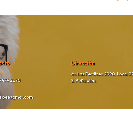
acto
Dirección
no
Av. Las Perdices 2990, Local 27
9474 2275
2, Peñalolén.
as.pet@gmail.com