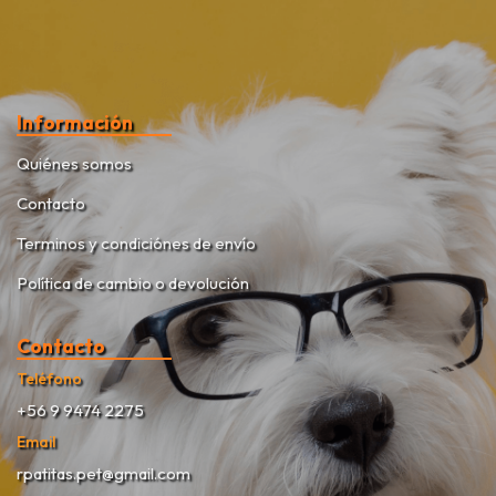
Información
Quiénes somos
Contacto
Terminos y condiciónes de envío
Política de cambio o devolución
Contacto
Teléfono
+56 9 9474 2275
Email
rpatitas.pet@gmail.com