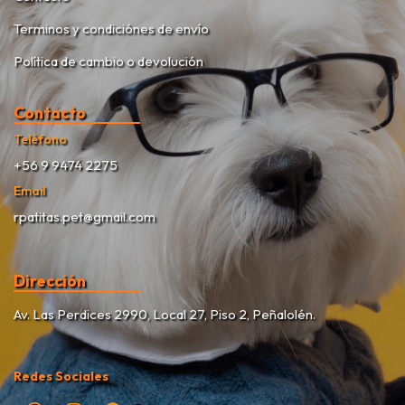
Terminos y condiciónes de envío
Política de cambio o devolución
Contacto
Teléfono
+56 9 9474 2275
Email
rpatitas.pet@gmail.com
Dirección
Av. Las Perdices 2990, Local 27, Piso 2, Peñalolén.
Redes Sociales