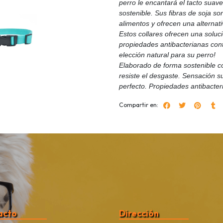
perro le encantará el tacto suav
sostenible. Sus fibras de soja so
alimentos y ofrecen una alternati
Estos collares ofrecen una soluc
propiedades antibacterianas contro
elección natural para su perro!
Elaborado de forma sostenible co
resiste el desgaste. Sensación s
perfecto. Propiedades antibacteri
Compartir en:
acto
Dirección