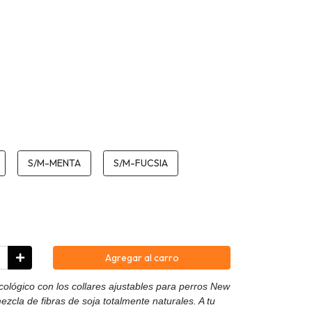
S/M-MENTA
S/M-FUCSIA
Agregar al carro
ológico con los collares ajustables para perros New
zcla de fibras de soja totalmente naturales. A tu