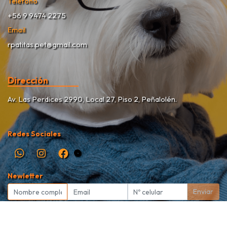
Teléfono
+56 9 9474 2275
Email
rpatitas.pet@gmail.com
Dirección
Av. Las Perdices 2990, Local 27, Piso 2, Peñalolén.
Redes Sociales
Newletter
Enviar