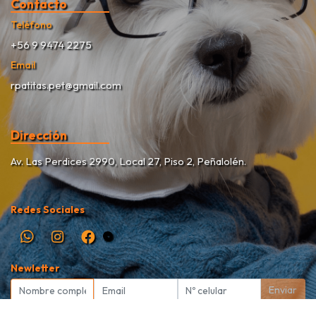
Contacto
Teléfono
+56 9 9474 2275
Email
rpatitas.pet@gmail.com
Dirección
Av. Las Perdices 2990, Local 27, Piso 2, Peñalolén.
Redes Sociales
Newletter
Enviar