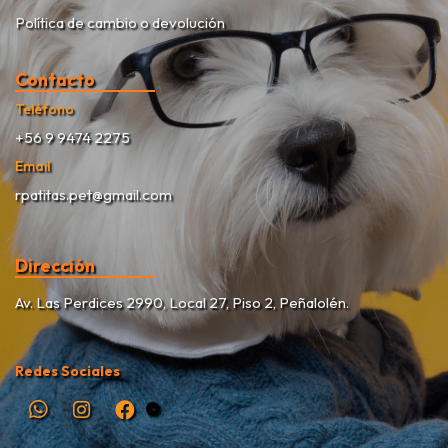
Política de cambio o devolución
Contacto
Teléfono
+56 9 9474 2275
Email
rpatitas.pet@gmail.com
Dirección
Av. Las Perdices 2990, Local 27, Piso 2, Peñalolén.
Redes Sociales