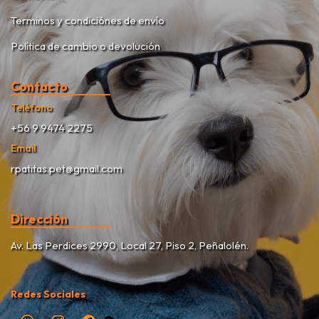
Terminos y condiciónes de envío
Política de cambio o devolución
Contacto
Teléfono
+56 9 9474 2275
Email
rpatitas.pet@gmail.com
Dirección
Av. Las Perdices 2990, Local 27, Piso 2, Peñalolén.
Redes Sociales