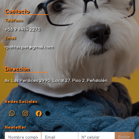
Contacto
Teléfono
+56 9 9474 2275
Email
rpatitas.pet@gmail.com
Dirección
Av. Las Perdices 2990, Local 27, Piso 2, Peñalolén.
Redes Sociales
Newletter
Enviar