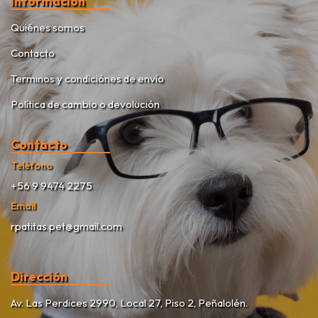
Información
Quiénes somos
Contacto
Terminos y condiciónes de envío
Política de cambio o devolución
Contacto
Teléfono
+56 9 9474 2275
Email
rpatitas.pet@gmail.com
Dirección
Av. Las Perdices 2990, Local 27, Piso 2, Peñalolén.