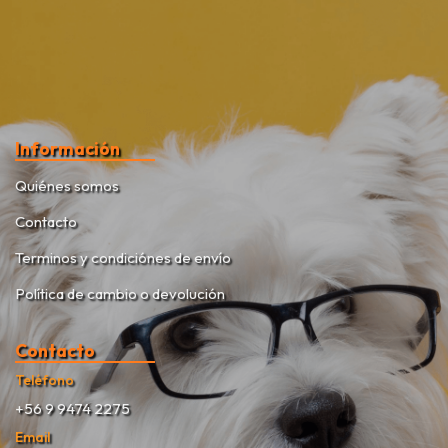
Información
Quiénes somos
Contacto
Terminos y condiciónes de envío
Política de cambio o devolución
Contacto
Teléfono
+56 9 9474 2275
Email