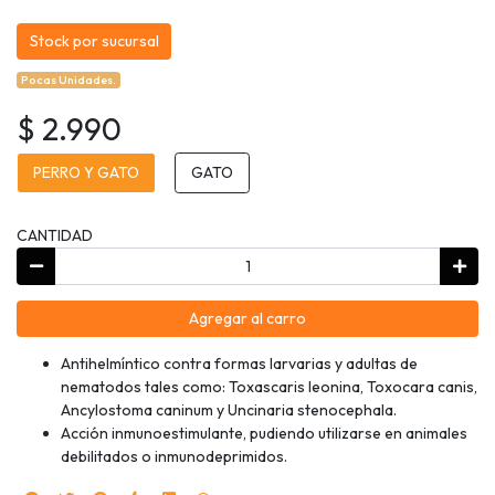
Stock por sucursal
Pocas Unidades.
$ 2.990
PERRO Y GATO
GATO
CANTIDAD
Agregar al carro
Antihelmíntico contra formas larvarias y adultas de
nematodos tales como: Toxascaris leonina, Toxocara canis,
Ancylostoma caninum y Uncinaria stenocephala.
Acción inmunoestimulante, pudiendo utilizarse en animales
debilitados o inmunodeprimidos.