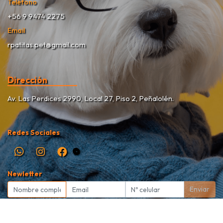
Teléfono
+56 9 9474 2275
Email
rpatitas.pet@gmail.com
Dirección
Av. Las Perdices 2990, Local 27, Piso 2, Peñalolén.
Redes Sociales
Newletter
Enviar