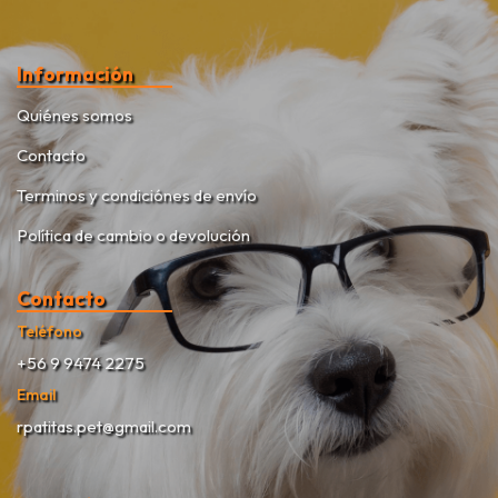
Información
Quiénes somos
Contacto
Terminos y condiciónes de envío
Política de cambio o devolución
Contacto
Teléfono
+56 9 9474 2275
Email
rpatitas.pet@gmail.com