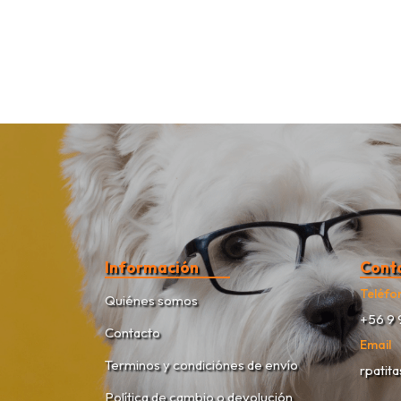
Información
Cont
Teléfo
Quiénes somos
+56 9 
Contacto
Email
Terminos y condiciónes de envío
rpatit
Política de cambio o devolución