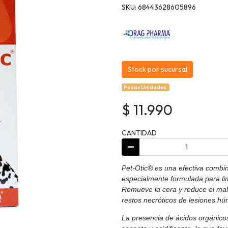
SKU: 68443628605896
Stock por sucursal
Pocas Unidades.
$ 11.990
CANTIDAD
Pet-Otic® es una efectiva combin
especialmente formulada para lim
Remueve la cera y reduce el mal o
restos necróticos de lesiones húm
La presencia de ácidos orgánicos