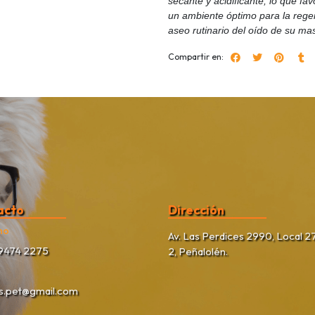
secante y acidificante, lo que fa
un ambiente óptimo para la regen
aseo rutinario del oído de su ma
Compartir en:
acto
Dirección
no
Av. Las Perdices 2990, Local 27
9474 2275
2, Peñalolén.
as.pet@gmail.com