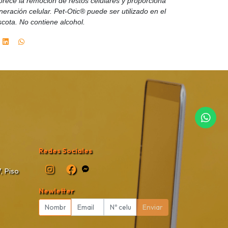
vorece la remoción de restos celulares y proporciona
eración celular. Pet-Otic® puede ser utilizado en el
scota. No contiene alcohol.
Redes Sociales
, Piso
Newletter
Enviar