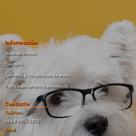
Información
Quiénes somos
Contacto
Terminos y condiciónes de envío
Política de cambio o devolución
Contacto
Teléfono
+56 9 9474 2275
Email