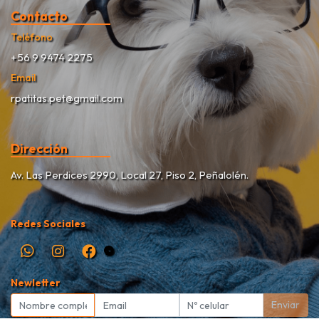
Contacto
Teléfono
+56 9 9474 2275
Email
rpatitas.pet@gmail.com
Dirección
Av. Las Perdices 2990, Local 27, Piso 2, Peñalolén.
Redes Sociales
Newletter
Enviar