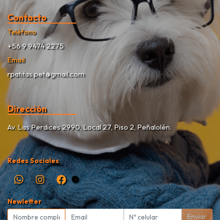
Contacto
Teléfono
+56 9 9474 2275
Email
rpatitas.pet@gmail.com
Dirección
Av. Las Perdices 2990, Local 27, Piso 2, Peñalolén.
Redes Sociales
Newletter
Enviar