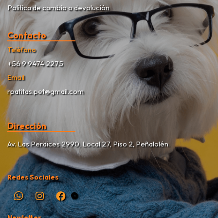
Política de cambio o devolución
Contacto
Teléfono
+56 9 9474 2275
Email
rpatitas.pet@gmail.com
Dirección
Av. Las Perdices 2990, Local 27, Piso 2, Peñalolén.
Redes Sociales
Newletter