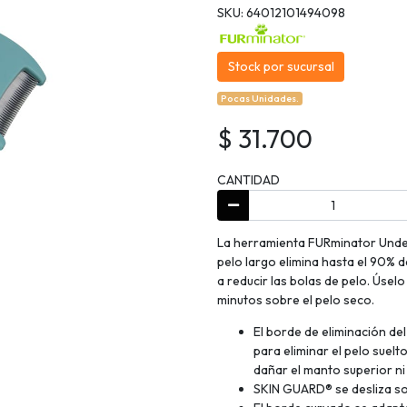
SKU: 64012101494098
Stock por sucursal
Pocas Unidades.
$ 31.700
CANTIDAD
La herramienta FURminator Unde
pelo largo elimina hasta el 90% 
a reducir las bolas de pelo. Úsel
minutos sobre el pelo seco.
El borde de eliminación de
para eliminar el pelo suelt
dañar el manto superior ni c
SKIN GUARD® se desliza sob