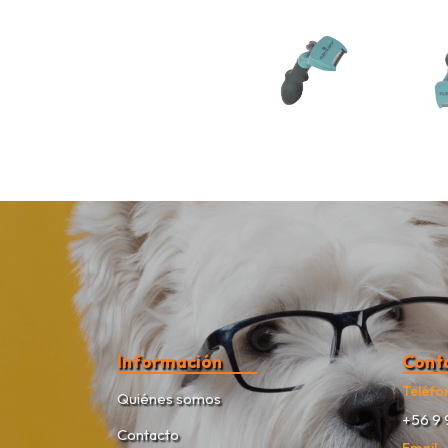
Información
Cont
Teléfo
Quiénes somos
+56 9 
Contacto
Email