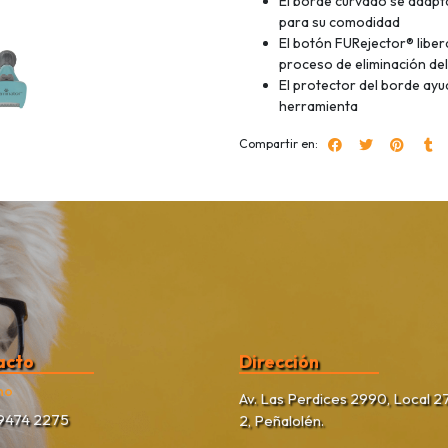
El borde curvado se adapta
para su comodidad
El botón FURejector® libera
proceso de eliminación del
El protector del borde ayu
herramienta
Compartir en:
acto
Dirección
no
Av. Las Perdices 2990, Local 27
9474 2275
2, Peñalolén.