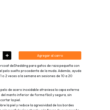
Agregar al carro
rcoat deShedding para gatos de raza pequeña con
del pelo suelto procedente de la muda. Además, ayuda
o 1 o 2 veces a la semana en sesiones de 10 a 20
l pelo de acero inoxidable atraviesa la capa externa
o del manto inferior de forma fácil y segura, sin
ortar la piel.
re la piel y reduce la agresividad de los bordes