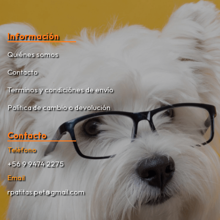
Información
Quiénes somos
Contacto
Terminos y condiciónes de envío
Política de cambio o devolución
Contacto
Teléfono
+56 9 9474 2275
Email
rpatitas.pet@gmail.com