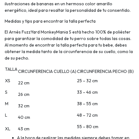
ilustraciones de bananas en un hermoso color amarillo
energético, ideal para resaltar la personalidad de tu consentido.
Medidas y tips para encontrar la talla perfecta
El Arnés FuzzYard MonkeyMania S está hecho 100% de poliéster
para garantizar la comodidad de tu perro sobre todas las cosas.
Al momento de encontrar la talla perfecta para tu bebe, debes
obtener la medida tanto de la circunferencia de su cuello, como la
de su pecho.
TALLA
CIRCUNFERENCIA CUELLO (A)
CIRCUNFERENCIA PECHO (B)
XS
25 – 32 cm
22 cm
S
33 – 46 cm
26 cm
M
38 – 55 cm
32 cm
L
48 – 72 cm
40 cm
55 – 80 cm
XL
43 cm
A la hora de realizar las medidas siempre debes tomar en