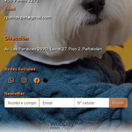
+56 9 9474 2275
Email
rpatitas.pet@gmail.com
Dirección
Av. Las Perdices 2990, Local 27, Piso 2, Peñalolén.
Redes Sociales
Newletter
Enviar